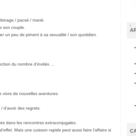
ubinage / pacsé / marié.
i
de son couple.
A
s
uter un peu de piment à sa sexualité / son quotidien.
t
a
n
b
u
l
nction du nombre d’invités …
e
s
c
o
r
t
de vivre de nouvelles aventures.
b
e
y
 / d’avoir des regrets.
l
i
k
lisés dans les rencontres extraconjugales.
d
ü
d’effet. Mais une cuisson rapide peut aussi faire l’affaire si
C
z