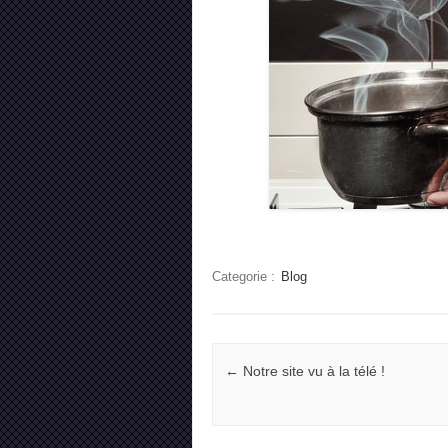
Categorie :
Blog
Navigation
←
Notre site vu à la télé !