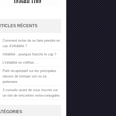
RTICLES RÉCENTS
Comment éviter de se faire prendre en
cas d’infidélité ?
Infidélité : pourquoi franchir le cap ?
L’infidélité en chiffres …
Petit récapitulatif sur les principales
raisons de tromper son ou sa
partenaire
3 conseils avant de vous inscrire sur
un site de rencontres extra-conjugales
ATÉGORIES