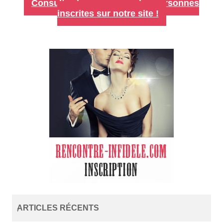
Consultez les annonces des personnes
inscrites sur notre site !
ARTICLES RÉCENTS
i
s