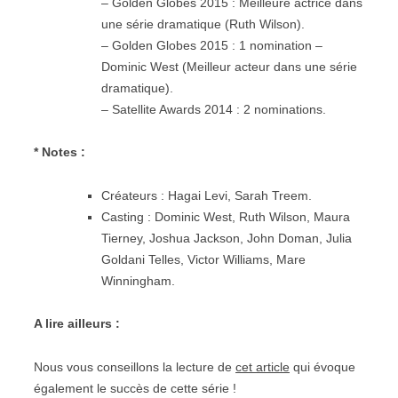
– Golden Globes 2015 : Meilleure actrice dans
une série dramatique (Ruth Wilson).
– Golden Globes 2015 : 1 nomination –
Dominic West (Meilleur acteur dans une série
dramatique).
– Satellite Awards 2014 : 2 nominations.
* Notes :
Créateurs : Hagai Levi, Sarah Treem.
Casting : Dominic West, Ruth Wilson, Maura
Tierney, Joshua Jackson, John Doman, Julia
Goldani Telles, Victor Williams, Mare
Winningham.
A lire ailleurs :
Nous vous conseillons la lecture de
cet article
qui évoque
également le succès de cette série !