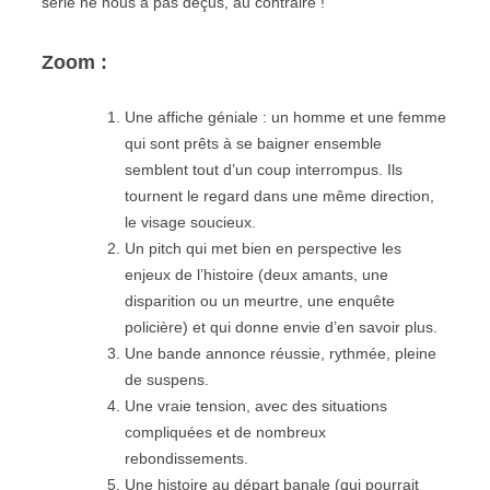
série ne nous a pas déçus, au contraire !
Zoom :
Une affiche géniale : un homme et une femme
qui sont prêts à se baigner ensemble
semblent tout d’un coup interrompus. Ils
tournent le regard dans une même direction,
le visage soucieux.
Un pitch qui met bien en perspective les
enjeux de l’histoire (deux amants, une
disparition ou un meurtre, une enquête
policière) et qui donne envie d’en savoir plus.
Une bande annonce réussie, rythmée, pleine
de suspens.
Une vraie tension, avec des situations
compliquées et de nombreux
rebondissements.
Une histoire au départ banale (qui pourrait