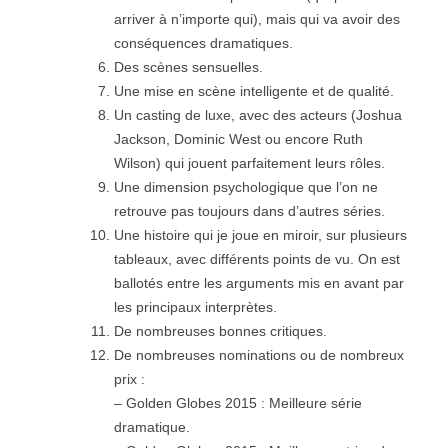
arriver à n’importe qui), mais qui va avoir des
conséquences dramatiques.
Des scènes sensuelles.
Une mise en scène intelligente et de qualité.
Un casting de luxe, avec des acteurs (Joshua
Jackson, Dominic West ou encore Ruth
Wilson) qui jouent parfaitement leurs rôles.
Une dimension psychologique que l’on ne
retrouve pas toujours dans d’autres séries.
Une histoire qui je joue en miroir, sur plusieurs
tableaux, avec différents points de vu. On est
ballotés entre les arguments mis en avant par
les principaux interprètes.
De nombreuses bonnes critiques.
De nombreuses nominations ou de nombreux
prix :
– Golden Globes 2015 : Meilleure série
dramatique.