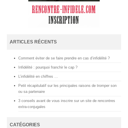
ARTICLES RÉCENTS
i
s
t
a
Comment éviter de se faire prendre en cas d’infidélité ?
n
b
Infidélité : pourquoi franchir le cap ?
u
l
L’infidélité en chiffres …
e
s
Petit récapitulatif sur les principales raisons de tromper son
c
ou sa partenaire
o
r
3 conseils avant de vous inscrire sur un site de rencontres
t
extra-conjugales
b
e
y
l
CATÉGORIES
i