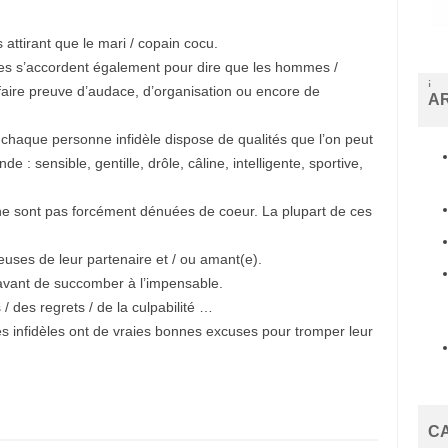
 attirant que le mari / copain cocu.
 s’accordent également pour dire que les hommes /
i
faire preuve d’audace, d’organisation ou encore de
A
s
t
a
chaque personne infidèle dispose de qualités que l’on peut
n
e : sensible, gentille, drôle, câline, intelligente, sportive,
b
u
l
ne sont pas forcément dénuées de coeur. La plupart de ces
e
s
c
uses de leur partenaire et / ou amant(e).
o
r
avant de succomber à l’impensable.
t
 des regrets / de la culpabilité …
b
e
es infidèles ont de vraies bonnes excuses pour tromper leur
y
l
i
k
d
ü
C
z