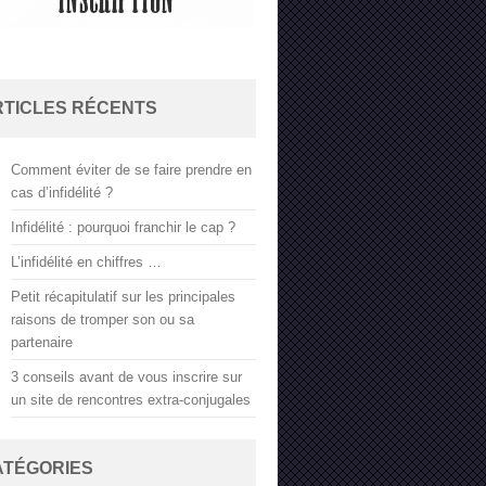
RTICLES RÉCENTS
Comment éviter de se faire prendre en
cas d’infidélité ?
Infidélité : pourquoi franchir le cap ?
L’infidélité en chiffres …
Petit récapitulatif sur les principales
raisons de tromper son ou sa
partenaire
3 conseils avant de vous inscrire sur
un site de rencontres extra-conjugales
ATÉGORIES