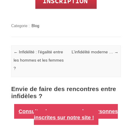
Categorie :
Blog
Navigation
←
Infidélité : l’égalité entre
L’infidélité moderne …
→
les hommes et les femmes
?
Envie de faire des rencontres entre
infidèles ?
Consultez les annonces des personnes
inscrites sur notre site !