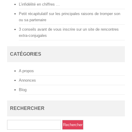
l
L’infidélité en chiffres …
e
s
Petit récapitulatif sur les principales raisons de tromper son
c
ou sa partenaire
o
r
3 conseils avant de vous inscrire sur un site de rencontres
t
extra-conjugales
b
e
y
l
CATÉGORIES
i
k
d
ü
A propos
z
ü
Annonces
e
s
Blog
c
o
r
t
RECHERCHER
a
v
c
Rechercher :
ı
l