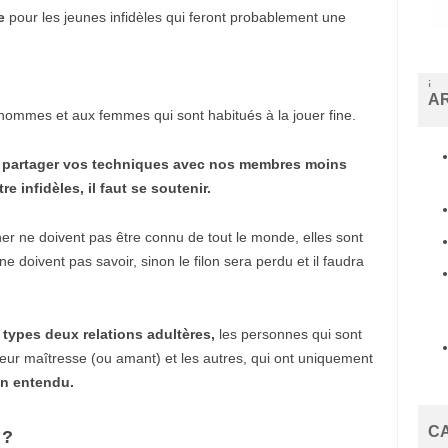
e
pour les jeunes infidèles qui feront probablement une
i
A
s
mmes et aux femmes qui sont habitués à la jouer fine.
t
a
n
t partager vos techniques avec nos membres moins
b
u
 infidèles, il faut se soutenir.
l
e
s
er ne doivent pas être connu de tout le monde, elles sont
c
e doivent pas savoir, sinon le filon sera perdu et il faudra
o
r
t
b
e
 types deux relations adultères,
les personnes qui sont
y
l
leur maîtresse (ou amant) et les autres, qui ont uniquement
i
en entendu.
k
d
ü
C
 ?
z