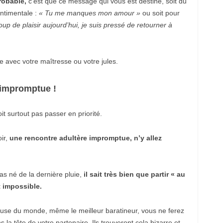
robable,
c’est que ce message qui vous est destiné, soit du
l
i
entimentale :
« Tu me manques mon amour »
ou soit pour
e
oup de plaisir aujourd’hui, je suis pressé de retourner à
v
l
e
r
e
 avec votre maîtresse ou votre jules.
s
c
o
 impromptue !
r
t
a
t surtout pas passer en priorité.
r
n
a
oir,
une rencontre adultère impromptue, n’y allez
v
u
t
k
ö
s né de la dernière pluie,
il sait très bien que partir « au
y
e
t impossible.
s
c
o
cuse du monde, même le meilleur baratineur, vous ne ferez
r
 la tête de votre partenaire. Ils trouveront cela bizarre et