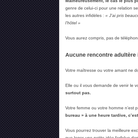
Malheureusement, le cas le plus p
genre de celui-ci pour une relation s
les autres infidèles :
« J’ai pris beauc
l’hôtel »
Vous aurez compris, pas de téléphone
Aucune rencontre adultère
Votre maîtresse ou votre amant ne doi
Elle ou il vous demande de venir le v
surtout pas.
Votre femme ou votre homme n’est pa
bureau » à une heure tardive, c’es
Vous pourrez trouver la meilleure ex
que loger une petite idée farfelue dans