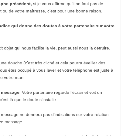
e
raphe précédent,
si je vous affirme qu’il ne faut pas de
s
 ou de votre maîtresse, c’est pour une bonne raison.
c
o
r
indice qui donne des doutes à votre partenaire sur votre
t
m
e
c
i
t objet qui nous facilite la vie, peut aussi nous la détruire.
d
i
y
ne douche (c’est très cliché et cela pourra éveiller des
e
k
ous êtes occupé à vous laver et votre téléphone est juste à
ö
e votre mari.
y
e
s
n message.
Votre partenaire regarde l’écran et voit un
c
o
’est là que le doute s’installe.
r
t
b
 message ne donnera pas d’indications sur votre relation
a
 ce message.
h
ç
e