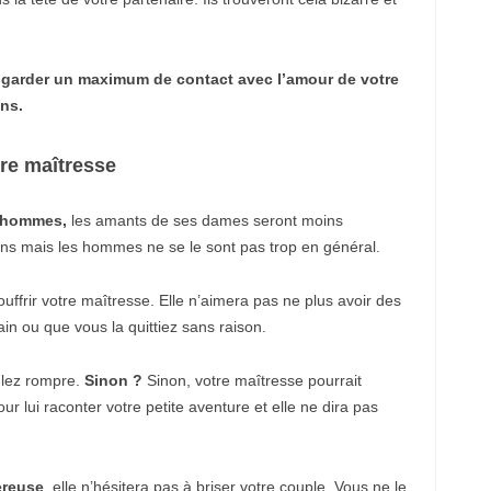
t
ş
i
r
i
ut garder un maximum de contact avec l’amour de votre
n
ons.
e
v
l
tre maîtresse
e
r
e
s
x hommes,
les amants de ses dames seront moins
c
ions mais les hommes ne se le sont pas trop en général.
o
r
t
uffrir votre maîtresse. Elle n’aimera pas ne plus avoir des
b
a
in ou que vous la quittiez sans raison.
ğ
c
ı
oulez rompre.
Sinon ?
Sinon, votre maîtresse pourrait
l
r lui raconter votre petite aventure et elle ne dira pas
a
r
e
s
c
ereuse
, elle n’hésitera pas à briser votre couple. Vous ne le