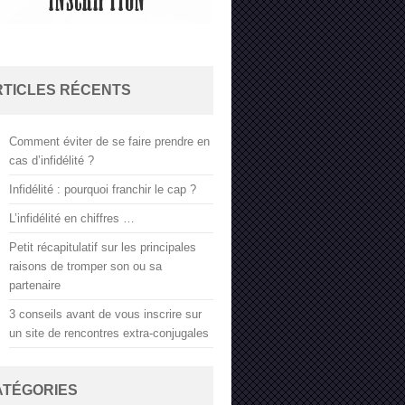
RTICLES RÉCENTS
Comment éviter de se faire prendre en
cas d’infidélité ?
Infidélité : pourquoi franchir le cap ?
L’infidélité en chiffres …
Petit récapitulatif sur les principales
raisons de tromper son ou sa
partenaire
3 conseils avant de vous inscrire sur
un site de rencontres extra-conjugales
ATÉGORIES