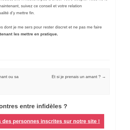
o
aintenant, suivez ce conseil et votre relation
r
t
lité d’y mettre fin.
b
a
k
s dont je me sers pour rester discret et ne pas me faire
ı
ntenant les mettre en pratique.
r
k
ö
y
e
s
c
o
r
t
mant ou sa
Et si je prenais un amant ?
→
b
a
ş
a
k
ş
ontres entre infidèles ?
e
h
i
des personnes inscrites sur notre site !
r
e