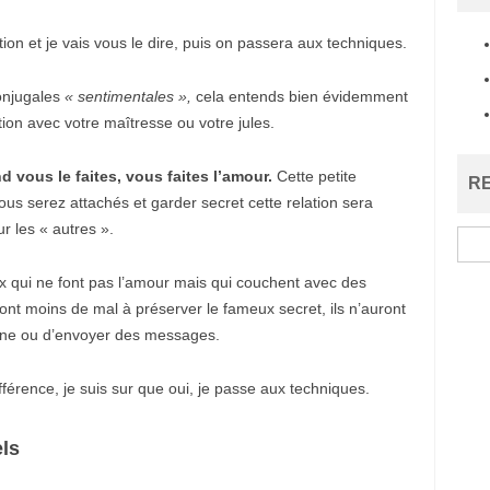
ü
e
s
ion et je vais vous le dire, puis on passera aux techniques.
c
o
r
onjugales
« sentimentales »,
cela entends bien évidemment
t
tion avec votre maîtresse ou votre jules.
a
v
c
vous le faites, vous faites l’amour.
Cette petite
ı
R
l
us serez attachés et garder secret cette relation sera
a
 les « autres ».
r
Reche
e
s
 qui ne font pas l’amour mais qui couchent avec des
c
o
t moins de mal à préserver le fameux secret, ils n’auront
r
one ou d’envoyer des messages.
t
e
s
férence, je suis sur que oui, je passe aux techniques.
e
n
y
u
els
r
t