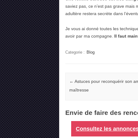
saviez pas, ce n’est pas grave mais m
adultère restera secrète dans l’éventua
Je vous ai donné toutes les technique
avoir par ma compagne.
Il faut mai
Categorie :
Blog
Navigation
←
Astuces pour reconquérir son a
maîtresse
Envie de faire des renc
Consultez les annonces 